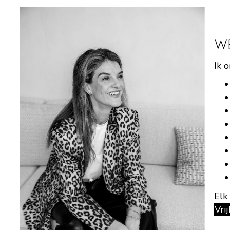
W
Ik 
Elk
Vri