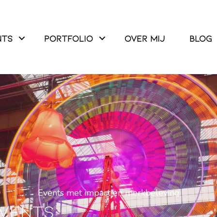
nts
Portfolio
Over mij
Blog
Events met impact en merkbeleving
Events