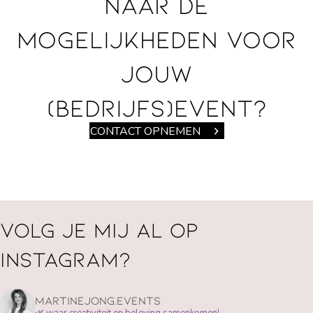
naar de
mogelijkheden voor
jouw
(bedrijfs)event?
CONTACT OPNEMEN
Volg je mij al op
instagram?
martinejong.events
🌿 waar creativiteit en beleving samenkomen!