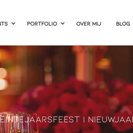
nts
Portfolio
Over mij
Blog
 eindejaarsfeest | nieuwja