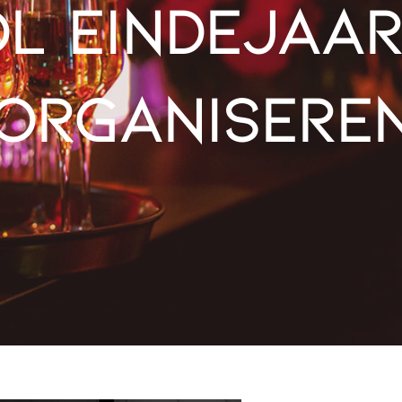
ol eindejaa
organisere