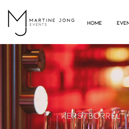
Home
Eve
kerstborrel |