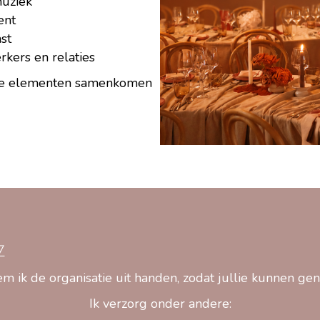
muziek
ent
st
kers en relaties
 alle elementen samenkomen
Z
 ik de organisatie uit handen, zodat jullie kunnen ge
Ik verzorg onder andere: