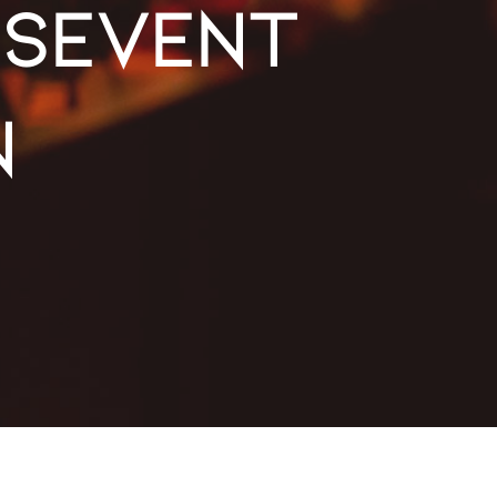
rsevent
n